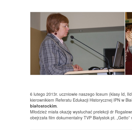
6 lutego 2013r. uczniowie naszego liceum (klasy Id, IId, II
kierownikiem Referatu Edukacji Historycznej IPN w B
białostockim
.
Młodzież miała okazję wysłuchać prelekcji dr Rogalewsk
obejrzała film dokumentalny TVP Białystok pt. „Getto” 