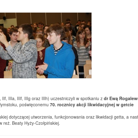
f, IIIa, IIIf, IIIg oraz IIIh) uczestniczyli w spotkaniu z
dr Ewą Rogalew
iałymstoku, poświęconemu
70. rocznicy akcji likwidacyjnej w getcie
iej dotyczącej utworzenia, funkcjonowania oraz likwidacji getta, a nas
w reż. Beaty Hyży-Czołpińskiej.