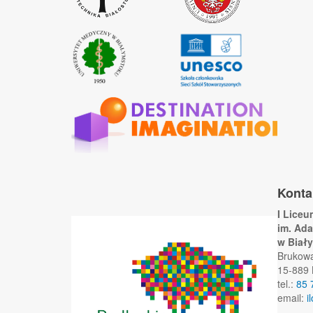
Konta
I Lice
im. Ad
w Biał
Brukow
15-889 
tel.:
85 
email:
i