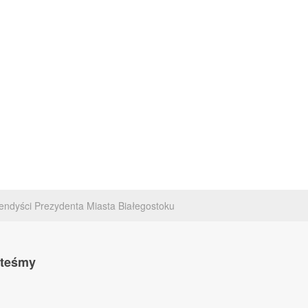
endyści Prezydenta Miasta Białegostoku
steśmy