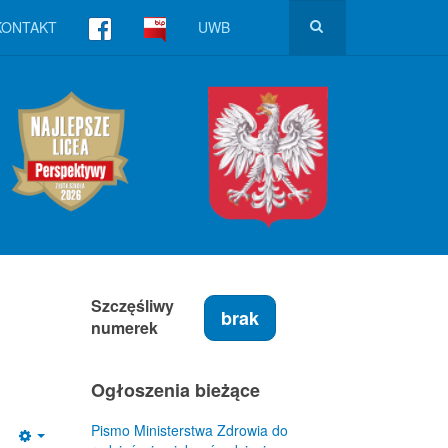
KONTAKT
UWB
Szczęśliwy
brak
numerek
Ogłoszenia bieżące
Pismo Ministerstwa Zdrowia do