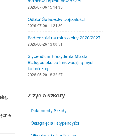
Empty
rodziców i opiekunów dzieci
2026-07-06 15:14:35
Odbiór Świadectw Dojrzałości
2026-07-06 11:24:26
Podręczniki na rok szkolny 2026/2027
2026-06-26 13:00:51
Stypendium Prezydenta Miasta
Białegostoku za innowacyjną myśl
techniczną
2026-05-20 18:32:27
Z życia szkoły
ską
,
Dokumenty Szkoły
tępnie
Osiągnięcia i stypendyści
Olimpiady i olimpijczycy