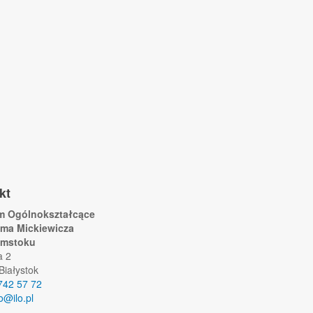
kt
um Ogólnokształcące
ama Mickiewicza
ymstoku
a 2
Białystok
742 57 72
lo@ilo.pl