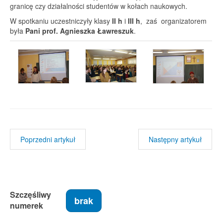
granicę czy działalności studentów w kołach naukowych.
W spotkaniu uczestniczyły klasy
II h
i
III h
, zaś organizatorem
była
Pani prof. Agnieszka Ławreszuk
.
Poprzedni artykuł
Następny artykuł
Szczęśliwy
brak
numerek