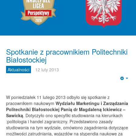
Spotkanie z pracownikiem Politechniki
Białostockiej
Aktualności
12 luty 2013
Emp
W poniedziałek 11 lutego 2013 odbyło się spotkanie z
pracownikiem naukowym
Wydziału Marketingu i Zarządzania
Politechniki Białostockiej Panią dr Magdaleną Ickiewicz –
Sawicką
. Dotyczyło ono specyfiki studiowania na kierunkach
:politologia i handel zagraniczny. Przedstawiono zasady
studiowania na tym wydziale, omówiono zagadnienia dotyczące
możliwości zatrudniania, wyjazdów na stypendia naukowe za