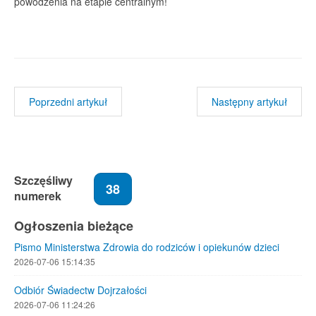
powodzenia na etapie centralnym!
a
owska
rzyna
o
Poprzedni artykuł
Następny artykuł
ymi
kują
Szczęśliwy
38
numerek
Ogłoszenia bieżące
ara
aniuk
Pismo Ministerstwa Zdrowia do rodziców i opiekunów dzieci
2026-07-06 15:14:35
Odbiór Świadectw Dojrzałości
2026-07-06 11:24:26