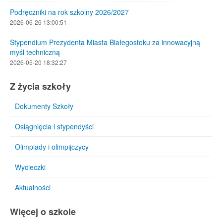
Podręczniki na rok szkolny 2026/2027
snowska-
2026-06-26 13:00:51
er.
Stypendium Prezydenta Miasta Białegostoku za innowacyjną
zymy
myśl techniczną
2026-05-20 18:32:27
Z życia szkoły
esu
ych
Dokumenty Szkoły
nnic
Osiągnięcia i stypendyści
ymy
Olimpiady i olimpijczycy
dzenia
Wycieczki
ie
Aktualności
ralnym!
Więcej o szkole