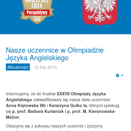
rmujemy,
Nasze uczennice w Olimpiadzie
Języka Angielskiego
łów
II
Aktualności
12 luty 2013
piady
Emp
ka
elskiego
Informujemy, że do finałów
XXXVII Olimpiady Języka
alifikowały
Angielskiego
zakwalifikowały się nasze dwie uczennice:
Anna Krętowska IIIh
i
Katarzyna Gulko Ia
, którymi opiekują
się
p. prof. Barbara Kurianiuk i p. prof. M. Kiersnowska-
e
Melcer
.
Cieszymy się z sukcesu naszych uczennic i życzymy
nnice: