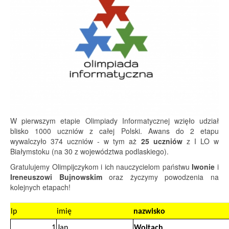
W pierwszym etapie Olimpiady Informatycznej wzięło udział
blisko 1000 uczniów z całej Polski. Awans do 2 etapu
wywalczyło 374 uczniów - w tym aż
25 uczniów
z I LO w
Białymstoku (na 30 z województwa podlaskiego).
Gratulujemy Olimpijczykom i ich nauczycielom państwu
Iwonie
i
Ireneuszowi Bujnowskim
oraz życzymy powodzenia na
kolejnych etapach!
lp
imię
nazwisko
1
Jan
Wojtach