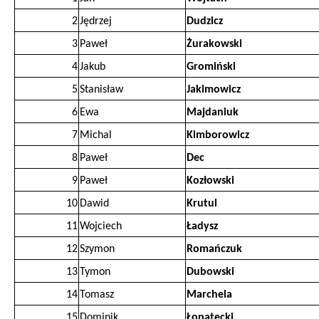
2
Jędrzej
Dudzicz
3
Paweł
Żurakowski
4
Jakub
Gromiński
5
Stanisław
Jakimowicz
6
Ewa
Majdaniuk
7
Michal
Kimborowicz
8
Paweł
Dec
9
Paweł
Kozłowski
10
Dawid
Krutul
11
Wojciech
Ładysz
12
Szymon
Romańczuk
13
Tymon
Dubowski
14
Tomasz
Marchela
15
Dominik
Łopatecki