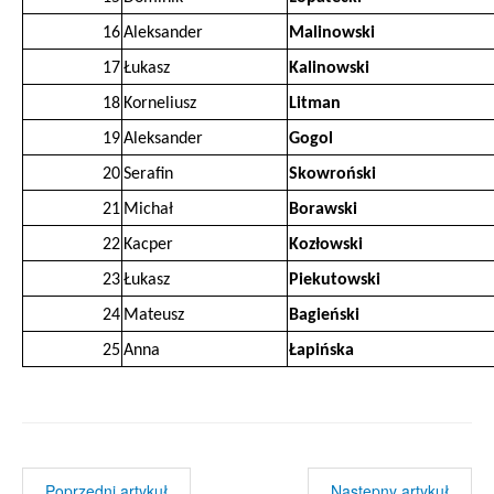
16
Aleksander
Malinowski
17
Łukasz
Kalinowski
18
Korneliusz
Litman
19
Aleksander
Gogol
20
Serafin
Skowroński
21
Michał
Borawski
22
Kacper
Kozłowski
23
Łukasz
Piekutowski
24
Mateusz
Bagieński
25
Anna
Łapińska
Poprzedni artykuł
Następny artykuł