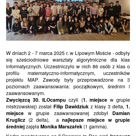
W dniach 2 - 7 marca 2025 r. w Lipowym Moście
- odbyły
się sześciodniowe
warsztaty algorytmiczne dla klas
informatycznych. Uczestniczyło w nich 86 osób z klas o
profilu matematyczno-informatycznym, uczestników
projektu MAP. Zawody były przeprowadzone na 3
poziomach zaawansowania: początkowym, średnim i
zaawansowanym.
Zwycięzcą 30. ILOcampu
czyli (
1. miejsce
w grupie
mistrzowskiej) został
Filip Dawidziuk
z klasy
3 delta,
1.
miejsce
w grupie zaawansowanej zdobył
Damian
Kruglicz
(2 delta), a
najlepsze miejsce w grupie
średniej
zajęła
Monika Marszałek
(1 gamma).