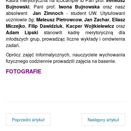
Kadra merytoryczna na ILOcampie to Pan prof.
Ireneusz
Bujnowski
,
Pani prof.
Iwona Bujnowska
oraz nasz
absolwent
Jan Zimnoch
- student UW.
Utytułowani
uczniowie 3g:
Mateusz Pietrowcow
,
Jan Zachar
,
Eliasz
Miczejko
,
Filip Dawidziuk
,
Kacper Wojtkielewicz
oraz
Adam Lipski
stanowili kadrę merytoryczną dla
młodszych grup, prowadząc liczne wykłady i omówienia
zadań.
Oprócz zajęć informatycznych, nauczyciele wychowania
fizycznego codziennie prowadzili zajęcia na basenie.
FOTOGRAFIE
Poprzedni artykuł
Następny artykuł