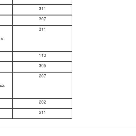
311
307
311
 o
110
305
207
odz.
202
211