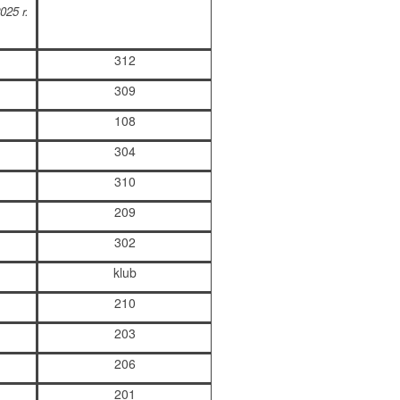
025 r.
312
309
108
304
310
209
302
klub
210
203
206
201