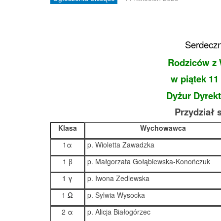
Serdecz
Rodziców 
w piątek 11
Dyżur Dyrekt
Przydział 
Klasa
Wychowawca
1
α
p. Wioletta Zawadzka
1
β
p. Małgorzata Gołąbiewska-Konończuk
1
γ
p. Iwona Zedlewska
1
Ω
p. Sylwia Wysocka
2
α
p. Alicja Białogórzec