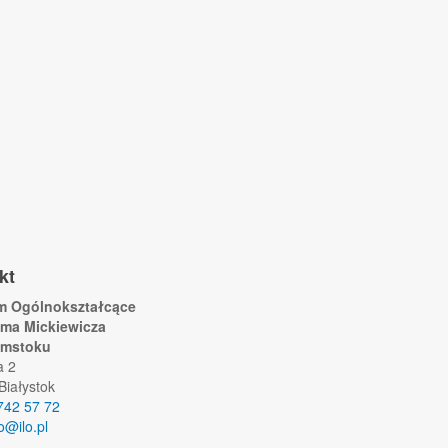
kt
um Ogólnokształcące
ama Mickiewicza
ymstoku
a 2
Białystok
742 57 72
lo@ilo.pl