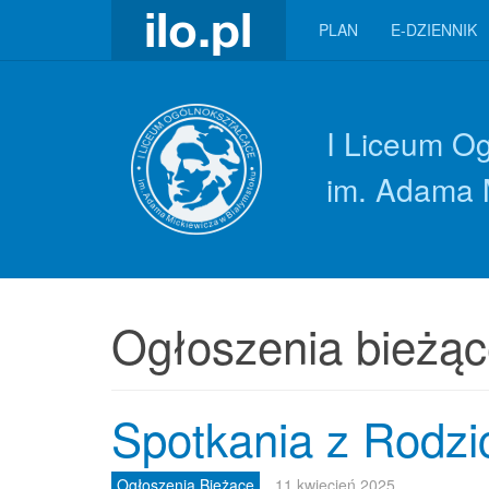
PLAN
E-DZIENNIK
I Liceum O
im. Adama 
Ogłoszenia bieżą
Spotkania z Rodzic
Ogłoszenia Bieżące
11 kwiecień 2025