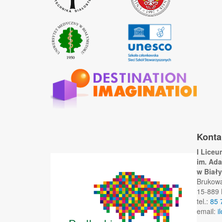
Konta
I Lice
im. Ad
w Biał
Brukow
15-889 
tel.:
85 
email:
i