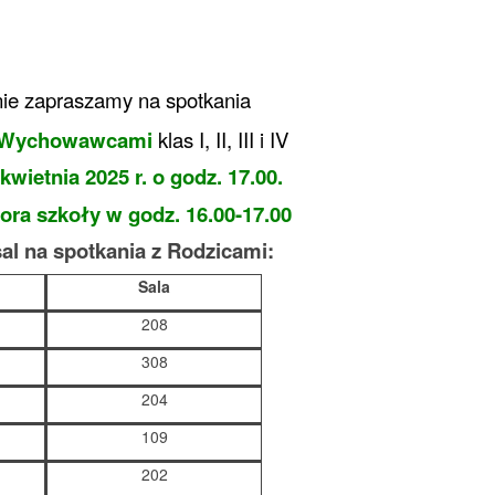
nie zapraszamy na
spotkania
z Wychowawcami
klas I, II, III i IV
 kwietnia 2025 r.
o godz. 17.00.
ora szkoły w godz. 16.00-17.00
sal na spotkania z Rodzicami:
Sala
208
308
204
109
202