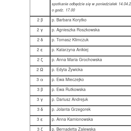
spotkanie odbędzie się w poniedziałek 14.04.2
o godz. 17.00
2
β
p. Barbara Korytko
2
γ
p. Agnieszka Roszkowska
2
δ
p. Tomasz Klimczuk
2
ε
p. Katarzyna Anikiej
2
ζ
p. Anna Maria Grochowska
2
Ω
p. Edyta Żywicka
3 α
p. Ewa Mieczejko
3 β
p. Ewa Rutkowska
3
γ
p. Dariusz Andrejuk
3
δ
p. Jolanta Grzegorek
3
ε
p. Anna Kamionowska
3
ζ
p. Bernadetta Zalewska