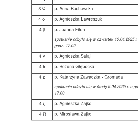
3
Ω
p. Anna Buchowska
4 α
p. Agnieszka Ławreszuk
4 β
p. Joanna Fiłon
spotkanie odbyło się w czwartek 10.04.2025 r.
godz. 17.00
4
γ
p. Agnieszka Sałaj
4
δ
p. Bożena Głębocka
4
ε
p. Katarzyna Zawadzka - Gromada
spotkanie odbyło się w środę 9.04.2025 r. o g
17.00
4
ζ
p. Agnieszka Zajko
4
Ω
p. Mirosława Zajko