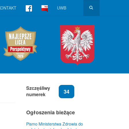
KONTAKT
UWB
Szczęśliwy
34
numerek
Ogłoszenia bieżące
Pismo Ministerstwa Zdrowia do