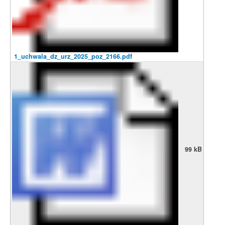
1_uchwala_dz_urz_2025_poz_2166.pdf
99 kB