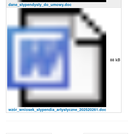
dane_stypendysty_do_umowy.doc
88 kB
wzór_wniosek_stypendia_artystyczne_202520261.doc