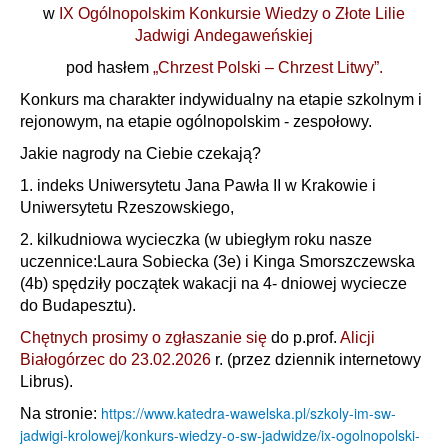
w
IX Ogólnopolskim Konkursie Wiedzy o Złote Lilie
Jadwigi Andegaweńskiej
pod hasłem
„Chrzest Polski – Chrzest Litwy”.
Konkurs ma charakter indywidualny na etapie szkolnym i
rejonowym, na etapie ogólnopolskim - zespołowy.
Jakie nagrody na Ciebie czekają?
1. indeks Uniwersytetu Jana Pawła II w Krakowie i
Uniwersytetu Rzeszowskiego,
2. kilkudniowa wycieczka (w ubiegłym roku nasze
uczennice:Laura Sobiecka (3e) i Kinga Smorszczewska
(4b) spędziły początek wakacji na 4- dniowej wyciecze
do Budapesztu).
Chętnych prosimy o zgłaszanie się
do p.prof.
Alicji
Białogórzec do 23.02.2026
r. (przez dziennik internetowy
Librus).
https://www.katedra-wawelska.pl/szkoly-im-sw-
Na stronie:
jadwigi-krolowej/konkurs-wiedzy-o-sw-jadwidze/ix-ogolnopolski-