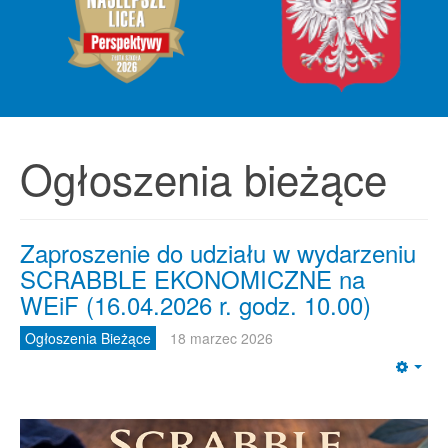
Ogłoszenia bieżące
Zaproszenie do udziału w wydarzeniu
SCRABBLE EKONOMICZNE na
WEiF (16.04.2026 r. godz. 10.00)
Ogłoszenia Bieżące
18 marzec 2026
Emp