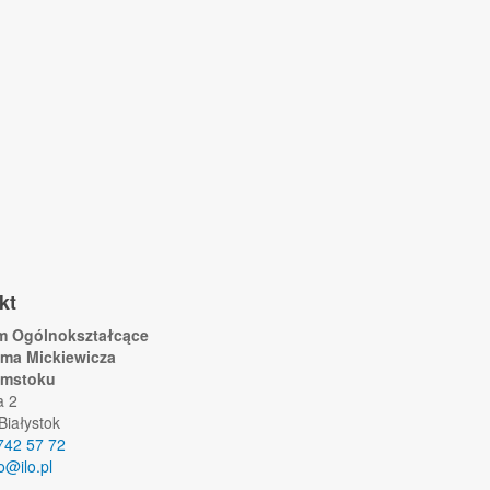
kt
um Ogólnokształcące
ama Mickiewicza
ymstoku
a 2
Białystok
742 57 72
lo@ilo.pl