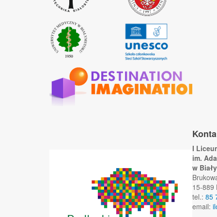
Konta
I Lice
im. Ad
w Biał
Brukow
15-889 
tel.:
85 
email:
i