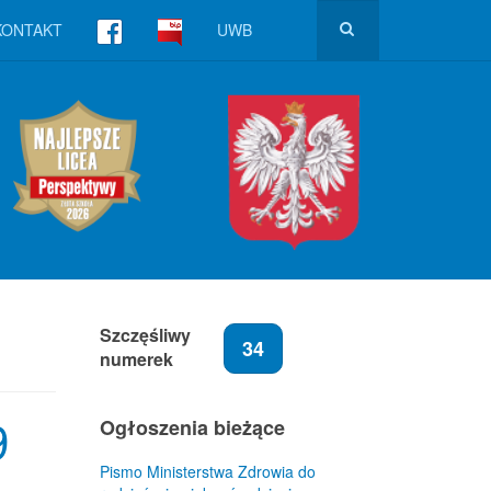
KONTAKT
UWB
Szczęśliwy
34
numerek
9
Ogłoszenia bieżące
Pismo Ministerstwa Zdrowia do