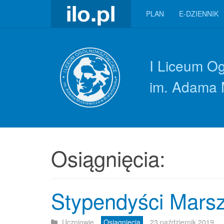
PLAN
E-DZIENNIK
I Liceum O
im. Adama 
Osiągnięcia:
Stypendyści Mars
Uczniowie
Osiągnięcia
23 październik 2019