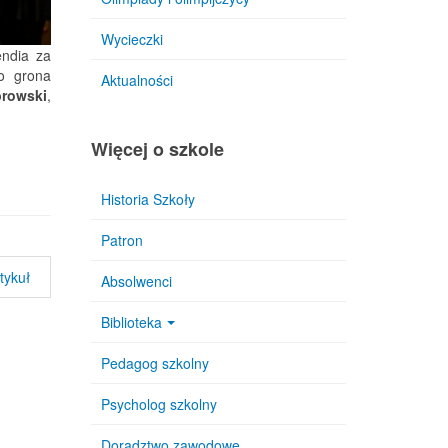
Wycieczki
endia za
do grona
Aktualności
rowski
,
Więcej o szkole
Historia Szkoły
Patron
tykuł
Absolwenci
Biblioteka
Pedagog szkolny
Psycholog szkolny
Doradztwo zawodowe