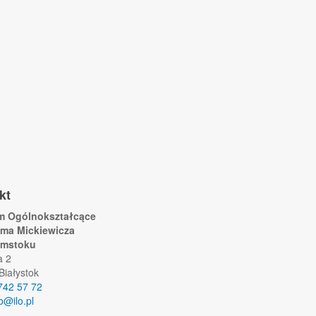
kt
um Ogólnokształcące
ama Mickiewicza
ymstoku
a 2
Białystok
742 57 72
lo@ilo.pl