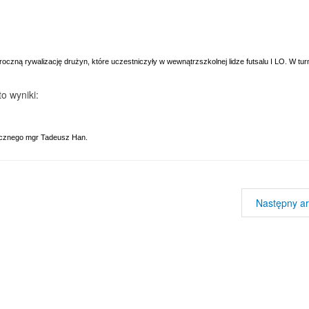
czną rywalizację drużyn, które uczestniczyły w wewnątrzszkolnej lidze futsalu I LO.
W turn
o wyniki:
ycznego mgr Tadeusz Han.
Następny ar