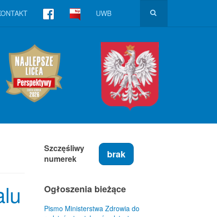
KONTAKT
UWB
Szczęśliwy
brak
numerek
alu
Ogłoszenia bieżące
Pismo Ministerstwa Zdrowia do