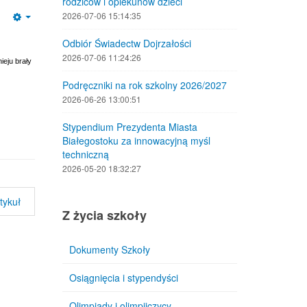
rodziców i opiekunów dzieci
2026-07-06 15:14:35
Empty
Odbiór Świadectw Dojrzałości
2026-07-06 11:24:26
ieju brały
Podręczniki na rok szkolny 2026/2027
2026-06-26 13:00:51
Stypendium Prezydenta Miasta
Białegostoku za innowacyjną myśl
techniczną
2026-05-20 18:32:27
tykuł
Z życia szkoły
Dokumenty Szkoły
Osiągnięcia i stypendyści
Olimpiady i olimpijczycy