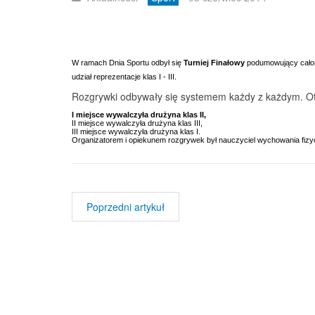
W ramach Dnia Sportu odbył się
Turniej Finałowy
podumowujący całoro
udział reprezentacje klas I - III.
Rozgrywki odbywały się systemem każdy z każdym.
Ot
I miejsce wywalczyła drużyna klas II,
II miejsce wywalczyła drużyna klas III,
III miejsce wywalczyła drużyna klas I.
Organizatorem i opiekunem rozgrywek był nauczyciel wychowania fiz
Poprzedni artykuł