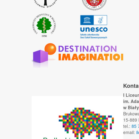
Konta
I Lice
im. Ad
w Biał
Brukow
15-889 
tel.:
85 
email:
i