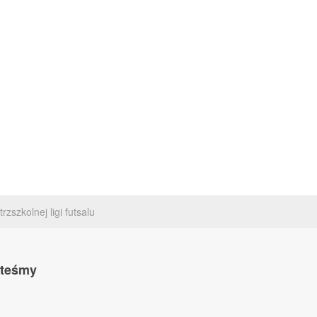
zszkolnej ligi futsalu
steśmy