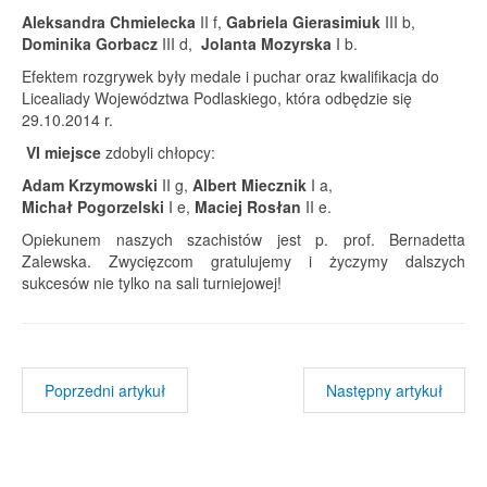
Aleksandra Chmielecka
II f,
Gabriela Gierasimiuk
III b,
Dominika Gorbacz
III d,
Jolanta Mozyrska
I b.
Efektem rozgrywek były medale i puchar oraz kwalifikacja do
Licealiady Województwa Podlaskiego, która odbędzie się
29.10.2014 r.
VI miejsce
zdobyli chłopcy:
Adam Krzymowski
II g,
Albert Miecznik
I a,
Michał Pogorzelski
I e,
Maciej Rosłan
II e.
Opiekunem naszych szachistów jest p. prof. Bernadetta
Zalewska. Zwycięzcom gratulujemy i życzymy dalszych
sukcesów nie tylko na sali turniejowej!
Poprzedni artykuł
Następny artykuł