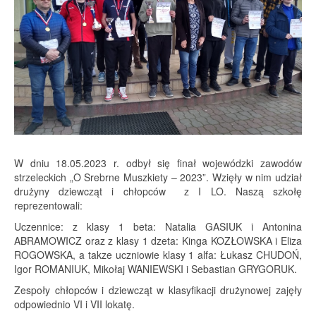
W dniu 18.05.2023 r. odbył się finał wojewódzki zawodów
strzeleckich „O Srebrne Muszkiety – 2023”. Wzięły w nim udział
drużyny dziewcząt i chłopców z I LO. Naszą szkołę
reprezentowali:
Uczennice: z klasy 1 beta: Natalia GASIUK i Antonina
ABRAMOWICZ oraz z klasy 1 dzeta: Kinga KOZŁOWSKA i Eliza
ROGOWSKA, a takze uczniowie klasy 1 alfa: Łukasz CHUDOŃ,
Igor ROMANIUK, Mikołaj WANIEWSKI i Sebastian GRYGORUK.
Zespoły chłopców i dziewcząt w klasyfikacji drużynowej zajęły
odpowiednio VI i VII lokatę.