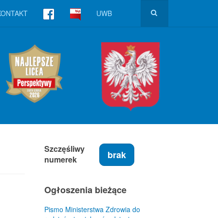
KONTAKT
UWB
Szczęśliwy
brak
numerek
Ogłoszenia bieżące
Pismo Ministerstwa Zdrowia do