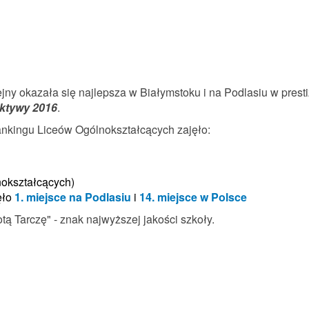
ejny okazała się najlepsza w Białymstoku i na Podlasiu w pres
ktywy 2016
.
nkingu Liceów Ogólnokształcących zajęło:
nokształcących)
ęło
1. miejsce na Podlasiu
i
14. miejsce w Polsce
ą Tarczę" - znak najwyższej jakości szkoły.