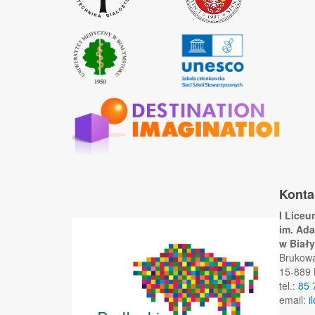
Konta
I Lice
im. Ad
w Biał
Brukow
15-889 
tel.:
85 
email:
i