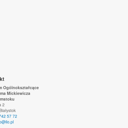
kt
um Ogólnokształcące
ama Mickiewicza
ymstoku
a 2
Białystok
742 57 72
lo@ilo.pl