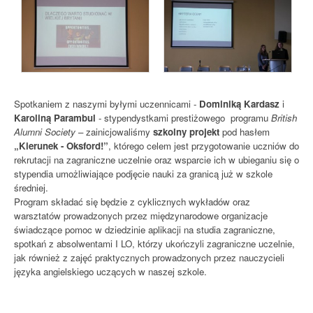
Spotkaniem z naszymi byłymi uczennicami -
Dominiką Kardasz
i
Karoliną Parambul
- stypendystkami prestiżowego programu
British
Alumni Society
– zainicjowaliśmy
szkolny projekt
pod hasłem
„Kierunek - Oksford!”
, którego celem jest przygotowanie uczniów do
rekrutacji na zagraniczne uczelnie oraz wsparcie ich w ubieganiu się o
stypendia umożliwiające podjęcie nauki za granicą już w szkole
średniej.
Program składać się będzie z cyklicznych wykładów oraz
warsztatów prowadzonych przez międzynarodowe organizacje
świadczące pomoc w dziedzinie aplikacji na studia zagraniczne,
spotkań z absolwentami I LO, którzy ukończyli zagraniczne uczelnie,
jak również z zajęć praktycznych prowadzonych przez nauczycieli
języka angielskiego uczących w naszej szkole.