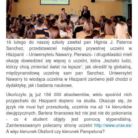
16 lutego do naszej szkoły zawitał pan Higinia J. Paterna
Sanchez, przedstawiciel najlepszej prywatnej uczelni w
Hiszpanii - Uniwersytetu Nawarry. Pierwszo- i drugoklasiści mieli
okazję dowiedzieć się więcej o uczelni, która „kształci ludzi,
którzy chcą zmieniać świat na lepsze”, jak określił tę globalną,
międzynarodową uczelnię sam pan Sanchez. Uniwersytet
Nawarry to wiodąca uczelnia w Hiszpanii zarówno jeśli chodzi o
dydaktykę, jak i badania naukowe.
Ukończyło ją już 156 000 absolwentów, wielu spośród nich
przyjechało do Hiszpanii dopiero na studia. Okazuje się, że
język nie musi być przeszkodą, uczelnia ma aż 14 kierunków
dwujęzycznych. Bariera finansowa też nie jest nie do pokonania
- co 4 student objęty jest pomocą stypendialną.
Zainteresowanym polecamy stronę uczelni
http://www.unav.es/
A więc kierunek Oksford czy kierunek Pampeluna?