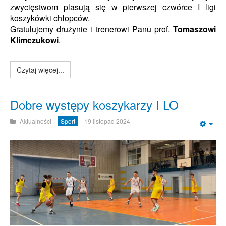
zwycięstwom plasują się w pierwszej czwórce I ligi
koszykówki chłopców.
Gratulujemy drużynie i trenerowi Panu prof.
Tomaszowi
Klimczukowi
.
Czytaj więcej...
Dobre występy koszykarzy I LO
Aktualności
Sport
19 listopad 2024
Emp