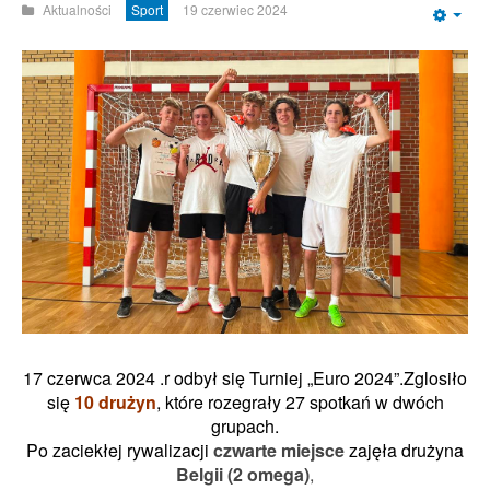
Aktualności
Sport
19 czerwiec 2024
Emp
17 czerwca 2024 .r odbył się Turniej „Euro 2024”.Zglosiło
się
10 drużyn
, które rozegrały 27 spotkań w dwóch
grupach.
Po zaciekłej rywalizacji
czwarte miejsce
zajęła drużyna
Belgii (2 omega)
,