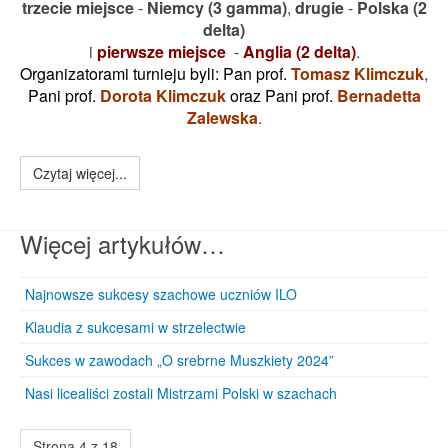
trzecie miejsce
-
Niemcy (3 gamma)
,
drugie
-
Polska (2
delta)
i
pierwsze miejsce
-
Anglia (2 delta)
.
Organizatorami turnieju byli: Pan prof.
Tomasz Klimczuk
,
Pani prof.
Dorota Klimczuk
oraz
Pani prof.
Bernadetta
Zalewska
.
Czytaj więcej...
Więcej artykułów…
Najnowsze sukcesy szachowe uczniów ILO
Klaudia z sukcesami w strzelectwie
Sukces w zawodach „O srebrne Muszkiety 2024”
Nasi licealiści zostali Mistrzami Polski w szachach
Strona 4 z 18