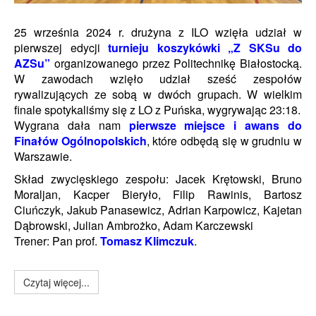
25 września 2024 r. drużyna z ILO wzięła udział w
pierwszej edycji
turnieju koszykówki „Z SKSu do
AZSu”
organizowanego przez Politechnikę Białostocką.
W zawodach wzięło udział sześć zespołów
rywalizujących ze sobą w dwóch grupach. W wielkim
finale spotykaliśmy się z LO z Puńska, wygrywając 23:18.
Wygrana dała nam
pierwsze miejsce i awans do
Finałów Ogólnopolskich
, które odbędą się w grudniu w
Warszawie.
Skład zwycięskiego zespołu: Jacek Krętowski, Bruno
Moraljan, Kacper Bieryło, Filip Rawinis, Bartosz
Ciuńczyk, Jakub Panasewicz, Adrian Karpowicz, Kajetan
Dąbrowski, Julian Ambrożko, Adam Karczewski
Trener: Pan prof.
Tomasz Klimczuk
.
Czytaj więcej...