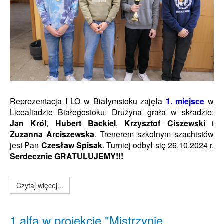
Reprezentacja I LO w Białymstoku zajęła
1. miejsce
w
Licealiadzie Białegostoku. Drużyna grała w składzie:
Jan Król
,
Hubert Backiel
,
Krzysztof Ciszewski
i
Zuzanna Arciszewska
. Trenerem szkolnym szachistów
jest Pan
Czesław Spisak
. Turniej odbył się 26.10.2024 r.
Serdecznie GRATULUJEMY!!!
Czytaj więcej...
1 alfa w projekcie "Mistrzynie