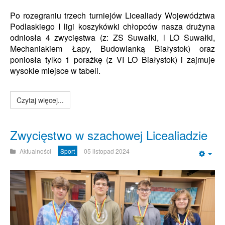
Po rozegraniu trzech turniejów Licealiady Województwa
Podlaskiego I ligi koszykówki chłopców nasza drużyna
odniosła 4 zwycięstwa (z: ZS Suwałki, l LO Suwałki,
Mechaniakiem Łapy, Budowlanką Białystok) oraz
poniosła tylko 1 porażkę (z VI LO Białystok)
i zajmuje
wysokie miejsce w tabeli.
Czytaj więcej...
Zwycięstwo w szachowej Licealiadzie
Aktualności
Sport
05 listopad 2024
Emp