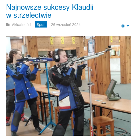
Najnowsze sukcesy Klaudii
w strzelectwie
Aktualności
Sport
26 wrzesień 2024
Emp