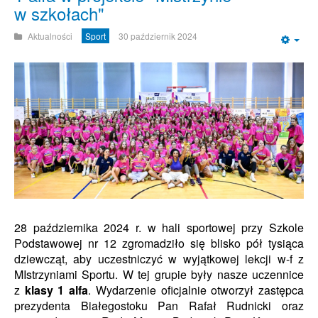
w szkołach"
Aktualności
Sport
30 październik 2024
Emp
28 października 2024 r. w hali sportowej przy Szkole
Podstawowej nr 12 zgromadziło się blisko pół tysiąca
dziewcząt, aby uczestniczyć w wyjątkowej lekcji w-f z
MIstrzyniami Sportu. W tej grupie były nasze uczennice
z
klasy 1 alfa
. Wydarzenie oficjalnie otworzył zastępca
prezydenta Białegostoku Pan Rafał Rudnicki oraz