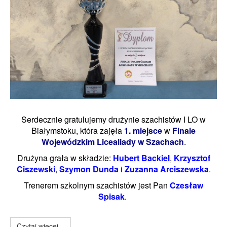
Serdecznie gratulujemy drużynie szachistów I LO w
Białymstoku, która zajęła
1. miejsce
w
Finale
Wojewódzkim Licealiady w Szachach
.
Drużyna grała w składzie:
Hubert Backiel
,
Krzysztof
Ciszewski
,
Szymon Dunda
i
Zuzanna Arciszewska
.
Trenerem szkolnym szachistów jest Pan
Czesław
Spisak
.
Czytaj więcej...