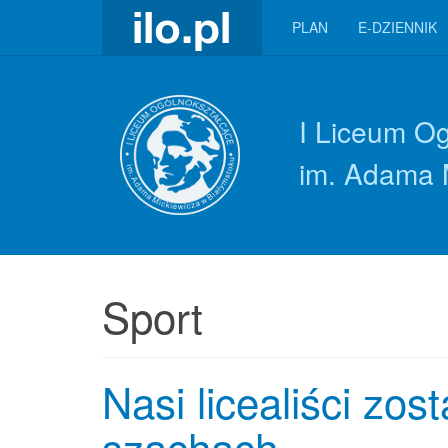
PLAN
E-DZIENNIK
I Liceum O
im. Adama 
Sport
Nasi licealiści zos
szachach