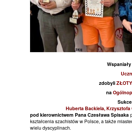
Wspaniały s
Uczn
zdobyli
ZŁOTY 
na
Ogólnopo
Sukce
Huberta Backiela, Krzysztofa
pod kierownictwem Pana Czesława Spisaka
p
kształcenia szachistów w Polsce, a także miaste
wielu dyscyplinach.