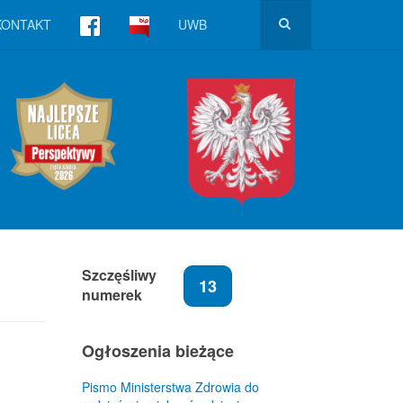
KONTAKT
UWB
Szczęśliwy
13
numerek
Ogłoszenia bieżące
Pismo Ministerstwa Zdrowia do