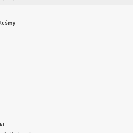
steśmy
kt