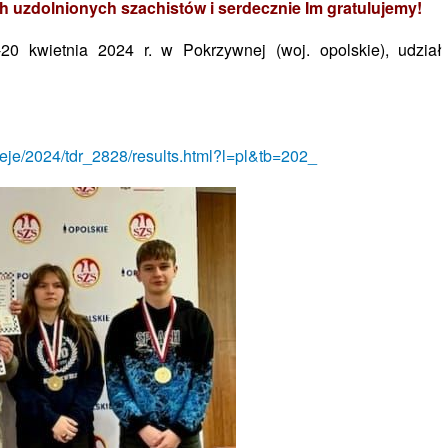
 uzdolnionych szachistów i serdecznie Im gratulujemy!
20 kwietnia 2024 r. w Pokrzywnej (woj. opolskie),
udział
nieje/2024/tdr_2828/results.html?l=pl&tb=202_