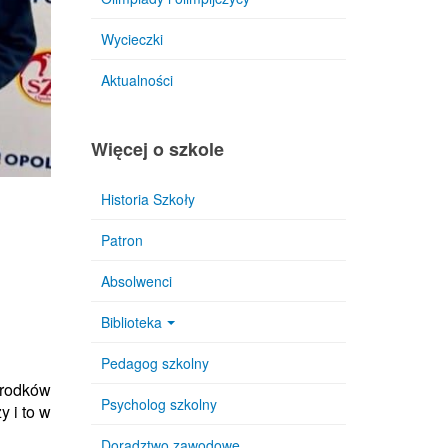
Wycieczki
Aktualności
Więcej o szkole
Historia Szkoły
Patron
Absolwenci
Biblioteka
Pedagog szkolny
ośrodków
Psycholog szkolny
y i to w
Doradztwo zawodowe