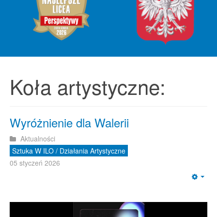
Koła artystyczne:
Wyróżnienie dla Walerii
Aktualności
Sztuka W ILO / Działania Artystyczne
05 styczeń 2026
Emp