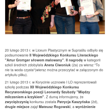
20 lutego 2013 r. w Liceum Plastycznym w Supraśliu odbyło się
podsumowanie
II Wojewódzkiego Konkursu Literackiego
"Artur Grottger słowem malowany"
.
II nagrodę
w kategorii
szkól średnich zdobyłała
Aneta Ciwoniuk
(2a) za wiersz "To
nie ta woda czysta"(wiersz można przeczytać w załączonym do
artykułu pliku).
21 lutego 2013 r. w Korycinie ucznowie I LO reprezentowali
szkołę podczas
XII Wojewódzkiego Konkursu
Recytatorskiego poezji Leonardy Szubzdy "Między
milczeniem a krzykiem"
. Z dumą informujemy, że
zwyciężczynią
konkursu została
Patrycja Kaszyńska
(2d),
drugie miejsce
zajął
Mateusz Rogowski
, a
wyróżnienie