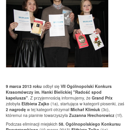
9 marca 2013 roku
odbył się
VII Ogólnopolski Konkurs
Krasomówczy im. Hanki Bielickiej "Radość spod
kapelusza"
. Z przyjemnością informujemy, że
Grand Prix
zdobyła
Elżbieta Zajko
(1a), startująca w kategorii piosenki, zaś
2 nagrodę
w tej kategorii otrzymał
Michał Klimiuk
(3c),
któremui na pianinie towarzyszyła
Zuzanna Hrechorowicz
(1f).
Podczas eliminacji miejskich
58. Ogólnopolskiego Konkursu
Recytatorskiego
(10 marca 2013)
Elżbieta Zajko
(1a)