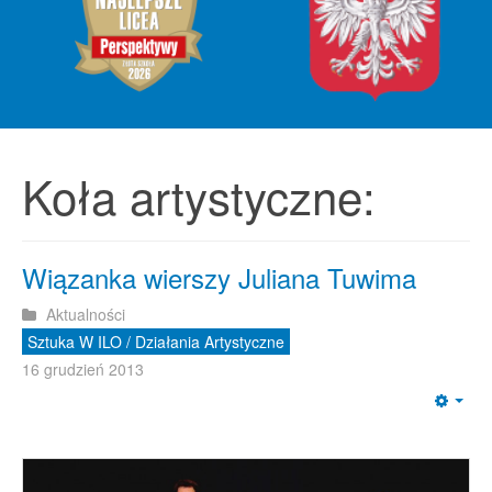
Koła artystyczne:
Wiązanka wierszy Juliana Tuwima
Aktualności
Sztuka W ILO / Działania Artystyczne
16 grudzień 2013
Emp