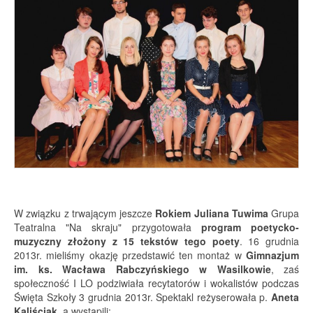
W związku z trwającym jeszcze
Rokiem Juliana Tuwima
Grupa
Teatralna "Na skraju" przygotowała
program poetycko-
muzyczny złożony z 15 tekstów tego poety
. 16 grudnia
2013r. mieliśmy okazję przedstawić ten montaż w
Gimnazjum
im. ks. Wacława Rabczyńskiego w Wasilkowie
, zaś
społeczność I LO podziwiała recytatorów i wokalistów podczas
Święta Szkoły 3 grudnia 2013r. Spektakl reżyserowała p.
Aneta
Kaliściak
, a wystąpili: