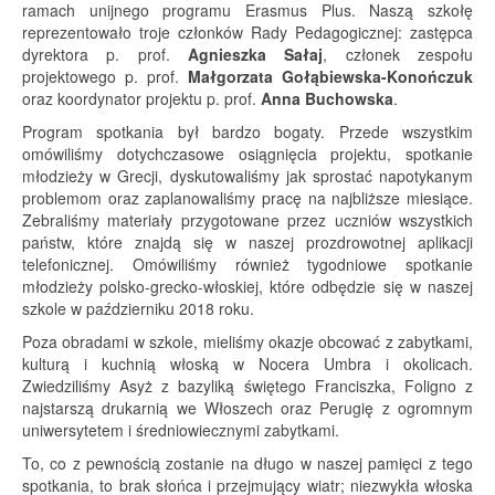
ramach unijnego programu Erasmus Plus. Naszą szkołę
reprezentowało troje członków Rady Pedagogicznej: zastępca
dyrektora p. prof.
Agnieszka Sałaj
, członek zespołu
projektowego p. prof.
Małgorzata Gołąbiewska-Konończuk
oraz koordynator projektu p. prof.
Anna Buchowska
.
Program spotkania był bardzo bogaty. Przede wszystkim
omówiliśmy dotychczasowe osiągnięcia projektu, spotkanie
młodzieży w Grecji, dyskutowaliśmy jak sprostać napotykanym
problemom oraz zaplanowaliśmy pracę na najbliższe miesiące.
Zebraliśmy materiały przygotowane przez uczniów wszystkich
państw, które znajdą się w naszej prozdrowotnej aplikacji
telefonicznej. Omówiliśmy również tygodniowe spotkanie
młodzieży polsko-grecko-włoskiej, które odbędzie się w naszej
szkole w październiku 2018 roku.
Poza obradami w szkole, mieliśmy okazje obcować z zabytkami,
kulturą i kuchnią włoską w Nocera Umbra i okolicach.
Zwiedziliśmy Asyż z bazyliką świętego Franciszka, Foligno z
najstarszą drukarnią we Włoszech oraz Perugię z ogromnym
uniwersytetem i średniowiecznymi zabytkami.
To, co z pewnością zostanie na długo w naszej pamięci z tego
spotkania, to brak słońca i przejmujący wiatr; niezwykła włoska