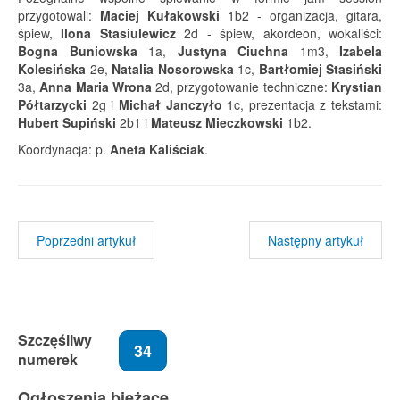
przygotowali:
Maciej Kułakowski
1b2 - organizacja, gitara,
śpiew,
Ilona Stasiulewicz
2d - śpiew, akordeon, wokaliści:
Bogna Buniowska
1a,
Justyna Ciuchna
1m3,
Izabela
Kolesińska
2e,
Natalia Nosorowska
1c,
Bartłomiej Stasiński
3a,
Anna Maria Wrona
2d, przygotowanie techniczne:
Krystian
Półtarzycki
2g i
Michał Janczyło
1c, prezentacja z tekstami:
Hubert Supiński
2b1 i
Mateusz Mieczkowski
1b2.
Koordynacja: p.
Aneta Kaliściak
.
Poprzedni artykuł
Następny artykuł
Szczęśliwy
34
numerek
Ogłoszenia bieżące