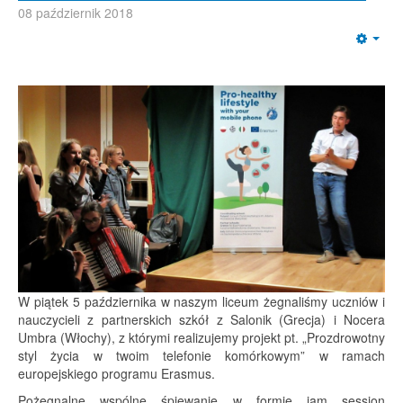
08 październik 2018
Emp
W piątek 5 października w naszym liceum żegnaliśmy uczniów i
nauczycieli z partnerskich szkół z Salonik (Grecja) i Nocera
Umbra (Włochy), z którymi realizujemy projekt pt. „Prozdrowotny
styl życia w twoim telefonie komórkowym” w ramach
europejskiego programu Erasmus.
Pożegnalne wspólne śpiewanie w formie jam session