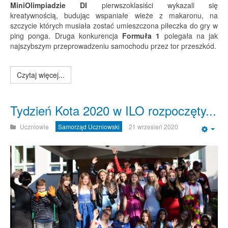
MiniOlimpiadzie DI
pierwszoklasiści wykazali się
kreatywnością, budując wspaniałe wieże z makaronu, na
szczycie których musiała zostać umieszczona piłeczka do gry w
ping ponga. Druga konkurencja
Formuła 1
polegała na jak
najszybszym przeprowadzeniu samochodu przez tor przeszkód.
Czytaj więcej...
Tydzień Kota 2020 w ILO rozpoczęty...
Uczniowie
Samorząd Uczniowski
21 wrzesień 2020
Emp