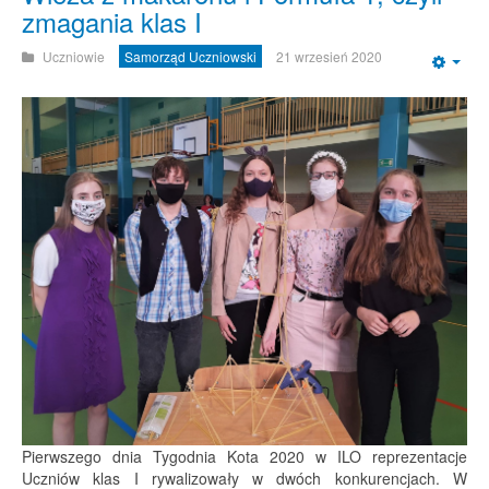
zmagania klas I
Uczniowie
Samorząd Uczniowski
21 wrzesień 2020
Emp
Pierwszego dnia Tygodnia Kota 2020 w ILO reprezentacje
Uczniów klas I rywalizowały w dwóch konkurencjach. W