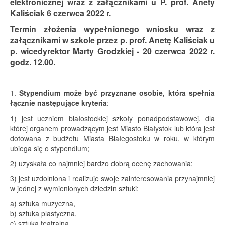
elektronicznej wraz z załącznikami u P. prof. Anety
Kaliściak 6 czerwca 2022 r.
Termin złożenia wypełnionego wniosku wraz z
załącznikami w szkole przez p. prof. Anetę Kaliściak u
p. wicedyrektor Marty Grodzkiej - 20 czerwca 2022 r.
godz. 12.00.
1.
Stypendium może być przyznane osobie, która spełnia
łącznie następujące kryteria
:
1) jest uczniem białostockiej szkoły ponadpodstawowej, dla
której organem prowadzącym jest Miasto Białystok lub która jest
dotowana z budżetu Miasta Białegostoku w roku, w którym
ubiega się o stypendium;
2) uzyskała co najmniej bardzo dobrą ocenę zachowania;
3) jest uzdolniona i realizuje swoje zainteresowania przynajmniej
w jednej z wymienionych dziedzin sztuki:
a) sztuka muzyczna,
b) sztuka plastyczna,
c) sztuka teatralna,