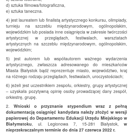
d) sztuka filmowa/fotograficzna,
e) sztuka taneczna.
4) jest laureatem lub finalistą artystycznego konkursu, olimpiady,
turnieju na szczeblu międzynarodowym, ogólnopolskim,
wojewódzkim lub posiada inne osiągnięcia w zakresie twórczości
artystycznej w przeglądach, festiwalach, warsztatach
artystycznych na szczeblu międzynarodowym, ogólnopolskim,
wojewódzkim;
5) jest autorem lub współautorem ważnego wydarzenia
artystycznego, zwłaszcza adresowanego do mieszkańców
Miasta Białystok bądź reprezentuje miasto, województwo, kraj
na różnego rodzaju przeglądach, festiwalach, uroczystościach;
6) jeżeli jest uczestnikiem zespołu, orkiestry, grupy artystycznej
– uzyskała pozytywną opinię osoby prowadzącej dany zespół,
orkiestrę, grupę.
2.
Wnioski o przyznanie stypendium wraz z pełną
dokumentacją osiągnięć kandydata należy złożyć w wersji
papierowej do Departamentu Edukacji Urzędu Miejskiego w
Białymstoku
, ul. Legionowa 7, 15-281 Białystok,
w
nieprzekraczalnym terminie do dnia 27 czerwca 2022 r.