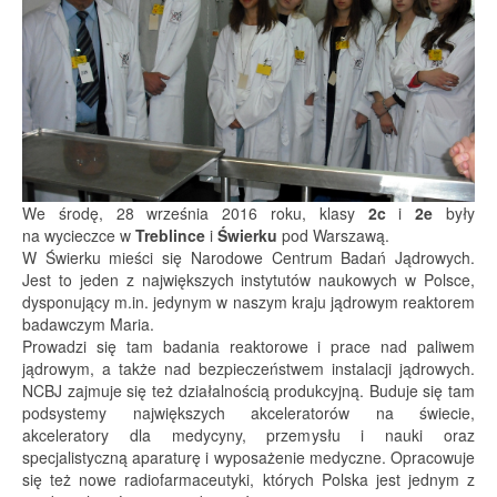
We środę, 28 września 2016 roku, klasy
2c
i
2e
były
na wycieczce w
Treblince
i
Świerku
pod Warszawą.
W Świerku mieści się Narodowe Centrum Badań Jądrowych.
Jest to jeden z największych instytutów naukowych w Polsce,
dysponujący m.in. jedynym w naszym kraju jądrowym reaktorem
badawczym Maria.
Prowadzi się tam badania reaktorowe i prace nad paliwem
jądrowym, a także nad bezpieczeństwem instalacji jądrowych.
NCBJ zajmuje się też działalnością produkcyjną. Buduje się tam
podsystemy największych akceleratorów na świecie,
akceleratory dla medycyny, przemysłu i nauki oraz
specjalistyczną aparaturę i wyposażenie medyczne. Opracowuje
się też nowe radiofarmaceutyki, których Polska jest jednym z