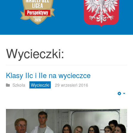
Wycieczki:
Klasy IIc i IIe na wycieczce
Szkoła
Wycieczki
29 wrzesień 2016
Emp