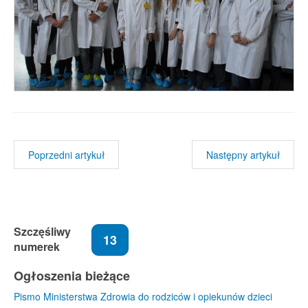
Poprzedni artykuł
Następny artykuł
Szczęśliwy
13
numerek
Ogłoszenia bieżące
Pismo Ministerstwa Zdrowia do rodziców i opiekunów dzieci