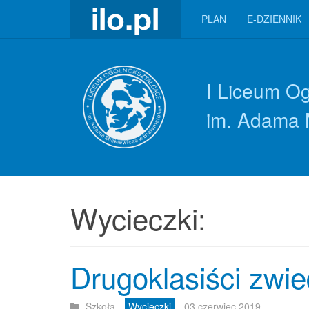
PLAN
E-DZIENNIK
I Liceum O
im. Adama 
Wycieczki:
Drugoklasiści zwie
Szkoła
Wycieczki
03 czerwiec 2019