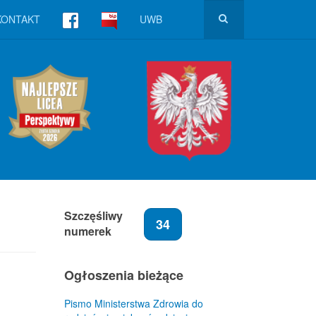
KONTAKT
UWB
Szczęśliwy
34
numerek
Ogłoszenia bieżące
Pismo Ministerstwa Zdrowia do