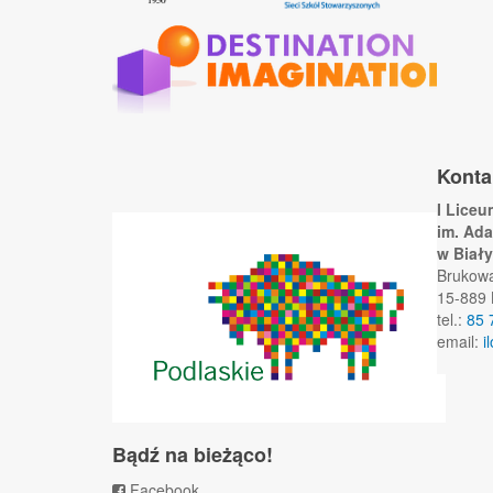
Konta
I Lice
im. Ad
w Biał
Brukow
15-889 
tel.:
85 
email:
i
Bądź na bieżąco!
Facebook