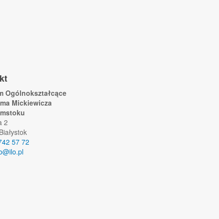
kt
um Ogólnokształcące
ama Mickiewicza
ymstoku
a 2
Białystok
742 57 72
lo@ilo.pl