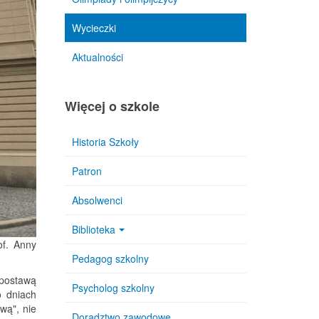
Wycieczki
Aktualności
Więcej o szkole
Historia Szkoły
Patron
Absolwenci
Biblioteka
of. Anny
Pedagog szkolny
 postawą
Psycholog szkolny
o dniach
wą", nie
Doradztwo zawodowe