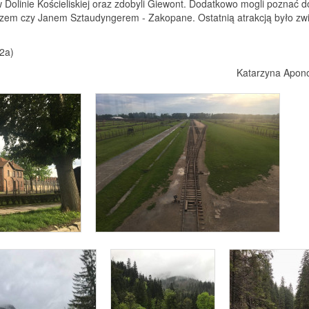
w Dolinie Kościeliskiej oraz zdobyli Giewont. Dodatkowo mogli poznać d
czem czy Janem Sztaudyngerem - Zakopane. Ostatnią atrakcją było zw
(2a)
Katarzyna Apon