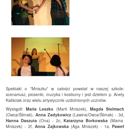
Spektakl o "Mniszku" w całości powstał w naszej szkole:
scenariusz, piosenki, muzyka i kostiumy i jest dziełem p. Anety
Kaliściak oraz wielu artystycznie uzdolnionych uczniów.
Wystąpili:
Maria Leszko
(Marti Mniszek),
Magda Stelmach
(Owca/Ślimak),
Anna Zadykowicz
(Lawina/Owca/Ślimak) - 3d,
Hanna Daszuta
(Ona) - 2c,
Katarzyna Borkowska
(Mama
Mniszek) - 2f,
Anna Zajkowska
(Aga Mniszek) - 1a,
Paweł