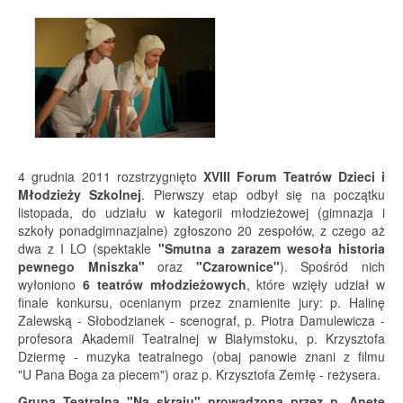
4 grudnia 2011 rozstrzygnięto
XVIII Forum Teatrów Dzieci i
Młodzieży Szkolnej
. Pierwszy etap odbył się na początku
listopada, do udziału w kategorii młodzieżowej (gimnazja i
szkoły ponadgimnazjalne) zgłoszono 20 zespołów, z czego aż
dwa z I LO (spektakle
"Smutna a zarazem wesoła historia
pewnego Mniszka"
oraz
"Czarownice"
). Spośród nich
wyłoniono
6 teatrów młodzieżowych
, które wzięły udział w
finale konkursu, ocenianym przez znamienite jury: p. Halinę
Zalewską - Słobodzianek - scenograf, p. Piotra Damulewicza -
profesora Akademii Teatralnej w Białymstoku, p. Krzysztofa
Dziermę - muzyka teatralnego (obaj panowie znani z filmu
"U Pana Boga za piecem") oraz p. Krzysztofa Zemłę - reżysera.
Grupa Teatralna "Na skraju" prowadzona przez p. Anetę