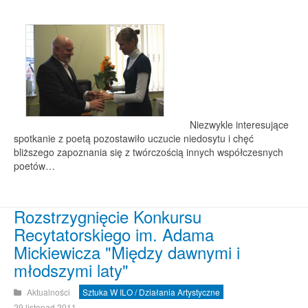
Niezwykle interesujące
spotkanie z poetą pozostawiło uczucie niedosytu i chęć
bliższego zapoznania się z twórczością innych współczesnych
poetów…
Rozstrzygnięcie Konkursu
Recytatorskiego im. Adama
Mickiewicza "Między dawnymi i
młodszymi laty"
Aktualności
Sztuka W ILO / Działania Artystyczne
29 listopad 2011