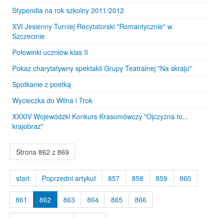
Stypendia na rok szkolny 2011/2012
XVI Jesienny Turniej Recytatorski "Romantycznie" w
Szczecinie
Połowinki uczniów klas II
Pokaz charytatywny spektakli Grupy Teatralnej "Na skraju"
Spotkanie z poetką
Wycieczka do Wilna i Trok
XXXIV Wojewódzki Konkurs Krasomówczy "Ojczyzna to...
krajobraz"
Strona 862 z 869
start
Poprzedni artykuł
857
858
859
860
861
862
863
864
865
866