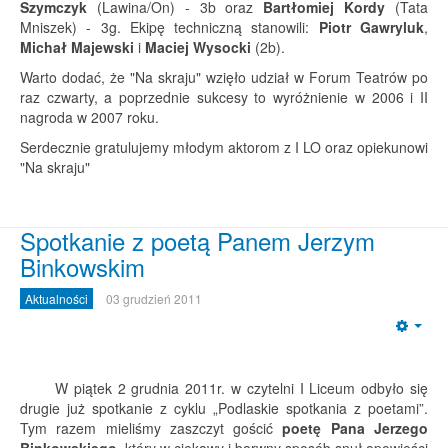
Szymczyk
(Lawina/On) - 3b oraz
Bartłomiej Kordy
(Tata
Mniszek) - 3g. Ekipę techniczną stanowili:
Piotr Gawryluk
,
Michał Majewski
i
Maciej Wysocki
(2b).
Warto dodać, że "Na skraju" wzięło udział w Forum Teatrów po
raz czwarty, a poprzednie sukcesy to wyróżnienie w 2006 i II
nagroda w 2007 roku.
Serdecznie gratulujemy młodym aktorom z I LO oraz opiekunowi
"Na skraju"
Spotkanie z poetą Panem Jerzym
Binkowskim
Aktualności
03 grudzień 2011
Emp
W piątek 2 grudnia 2011r. w czytelni I Liceum odbyło się
drugie już spotkanie z cyklu „Podlaskie spotkania z poetami”.
Tym razem mieliśmy zaszczyt gościć
poetę Pana Jerzego