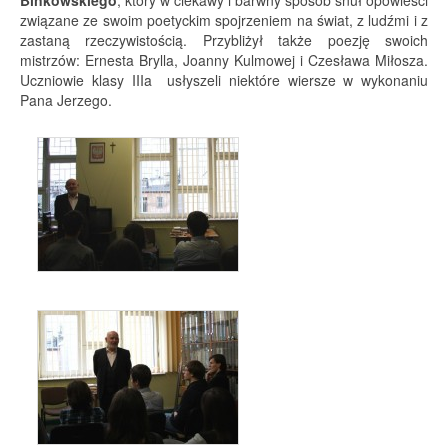
Binkowskiego
, który w ciekawy i barwny sposób snuł opowieści
związane ze swoim poetyckim spojrzeniem na świat, z ludźmi i z
zastaną rzeczywistością. Przybliżył także poezję swoich
mistrzów: Ernesta Brylla, Joanny Kulmowej i Czesława Miłosza.
Uczniowie klasy IIIa usłyszeli niektóre wiersze w wykonaniu
Pana Jerzego.