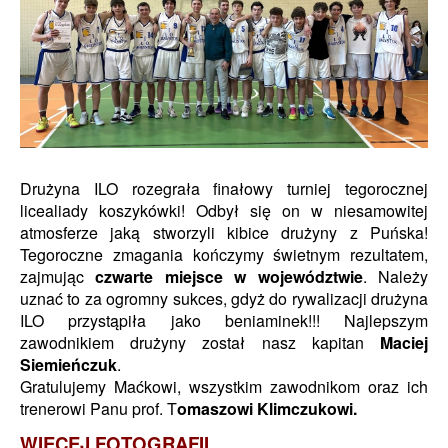
Drużyna ILO rozegrała finałowy turniej tegorocznej
licealiady koszykówki! Odbył się on w niesamowitej
atmosferze jaką stworzyli kibice drużyny z Puńska!
Tegoroczne zmagania kończymy świetnym rezultatem,
zajmując
czwarte miejsce w województwie
. Należy
uznać to za ogromny sukces, gdyż do rywalizacji drużyna
ILO przystąpiła jako beniaminek!!! Najlepszym
zawodnikiem drużyny został nasz kapitan
Maciej
Siemieńczuk
.
Gratulujemy Maćkowi, wszystkim zawodnikom oraz ich
trenerowi Panu prof. T
omaszowi Klimczukowi.
WIĘCEJ FOTOGRAFII