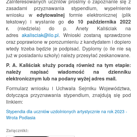
Zainteresowanych uczniów prosimy o zapoznanie się z
zasadami przyznawania stypendium, wypełnienie
wniosku w
edytowalnej
formie elektronicznej (plik
tekstowy) i wysłanie go
do 10 października 2022
r.
(niedziela) do p. Anety Kaliściak na
adres
akalisciak@ilo.pl
. Wnioski zostaną sprawdzone
oraz poprawione w porozumieniu z kandydatem i dopiero
wtedy trzeba będzie je podpisać. Dyplomy (o ile nie są
już w posiadaniu szkoły) należy przesyłać zeskanowane.
P. A. Kaliściak służy poradą również na tym etapie:
należy napisać wiadomość na dzienniku
elektronicznym lub na podany wyżej adres mail.
Formularz wniosku i Uchwała Sejmiku Województwa,
dotycząca przyznawania stypendium, znajdują się pod
linkiem:
Stypendia dla uczniów uzdolnionych artystycznie na rok 2023 -
Wrota Podlasia
Załączniki: