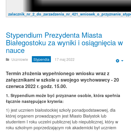
zalacznik_nr_2_do_zarzadzenia_nr_421_wniosek_o_przyznanie_sty
Stypendium Prezydenta Miasta
Białegostoku za wyniki i osiągnięcia w
nauce
Uczniowie
Stypendia
17 maj 2022
Emp
Termin złożenia wypełnionego wniosku wraz z
załącznikami w szkole u swojego wychowawcy - 20
czerwca 2022 r. godz. 15.00.
1. Stypendium może być przyznane osobie, która spełnia
łącznie następujące kryteria:
1) jest uczniem białostockiej szkoły ponadpodstawowej, dla
której organem prowadzącym jest Miasto Białystok lub
studentem I roku uczelni publicznej lub niepublicznej, który w
roku szkolnym poprzedzającym rok akademicki był uczniem