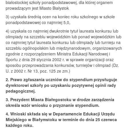
białostockiej szkoły ponadpodstawowej, dla której organem
prowadzącym jest Miasto Białystok
3) uzyskała średnią ocen na koniec roku szkolnego w szkole
ponadpodstawowej co najmniej 5,0,
4) uzyskała co najmniej dwukrotnie tytuł laureata konkursu lub
olimpiady na szczeblu wojewódzkim lub ponad wojewódzkim lub
co najmniej tytuł laureata konkursu lub olimpiady lub turnieju na
szczeblu ogólnopolskim lub międzynarodowym, organizowanych
zgodnie z rozporządzeniem Ministra Edukacji Narodowej i
Sportu z dnia 29 stycznia 2002 r. w sprawie organizacji oraz
sposobu przeprowadzania konkursów, turniejów i olimpiad (Dz.
U. z 2002 r. Nr 13, poz. 125 ze zm.)
2. Prawo zgłaszania uczniów do stypendium przysługuje
dyrektorowi szkoły po uzyskaniu pozytywnej opinii rady
pedagogicznej.
3. Prezydent Miasta Białegostoku w drodze zarządzenia
określa wzór wniosku o przyznanie stypendium.
4. Wnioski składa się w Departamencie Edukacji Urzędu
Miejskiego w Białymstoku w terminie do dnia 25 czerwca
każdego roku.