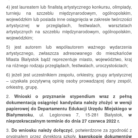
4) jest laureatem lub finalistą artystycznego konkursu, olimpiady,
turnieju na szczeblu międzynarodowym, ogólnopolskim,
wojewódzkim lub posiada inne osiągnięcia w zakresie twórczości
artystycznej w przeglądach, festiwalach, warsztatach
artystycznych na szczeblu międzynarodowym, ogólnopolskim,
wojewódzkim;
5) jest autorem lub współautorem ważnego wydarzenia
artystycznego, zwłaszcza adresowanego do mieszkańców
Miasta Białystok bądź reprezentuje miasto, województwo, kraj
na różnego rodzaju przeglądach, festiwalach, uroczystościach;
6) jeżeli jest uczestnikiem zespołu, orkiestry, grupy artystycznej
– uzyskała pozytywną opinię osoby prowadzącej dany zespół,
orkiestrę, grupę.
2.
Wnioski o przyznanie stypendium wraz z pełną
dokumentacją osiągnięć kandydata należy złożyć w wersji
papierowej do Departamentu Edukacji Urzędu Miejskiego w
Białymstoku
, ul. Legionowa 7, 15-281 Białystok,
w
nieprzekraczalnym terminie do dnia 27 czerwca 2022 r.
3.
Do wniosku należy dołączyć
, potwierdzone za zgodność z
oryginałem przez dyrektora szkoły,
kserokopie dokumentów