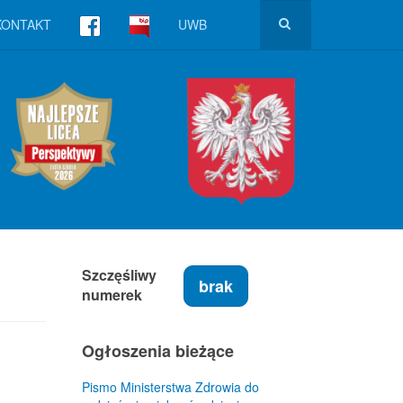
KONTAKT
UWB
Szczęśliwy
brak
numerek
Ogłoszenia bieżące
Pismo Ministerstwa Zdrowia do