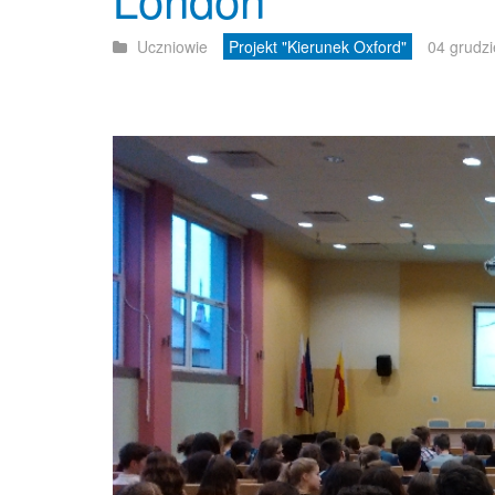
Uczniowie
Projekt "Kierunek Oxford"
04 grudz