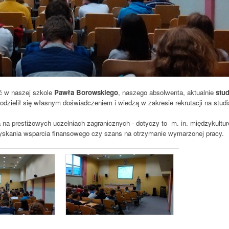
ć w naszej szkole
Pawła Borowskiego
, naszego absolwenta, aktualnie
stu
podzielił się własnym doświadczeniem i wiedzą w zakresie rekrutacji na studi
a na prestiżowych uczelniach zagranicznych - dotyczy to m. in. międzykultu
yskania wsparcia finansowego czy szans na otrzymanie wymarzonej pracy.