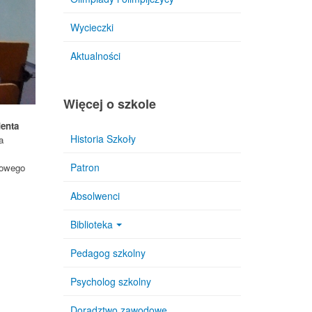
Wycieczki
Aktualności
Więcej o szkole
denta
Historia Szkoły
a
Patron
rowego
Absolwenci
Biblioteka
Pedagog szkolny
Psycholog szkolny
Doradztwo zawodowe