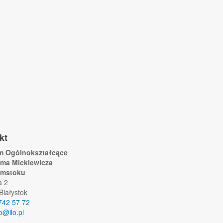
kt
um Ogólnokształcące
ama Mickiewicza
ymstoku
a 2
Białystok
742 57 72
lo@ilo.pl