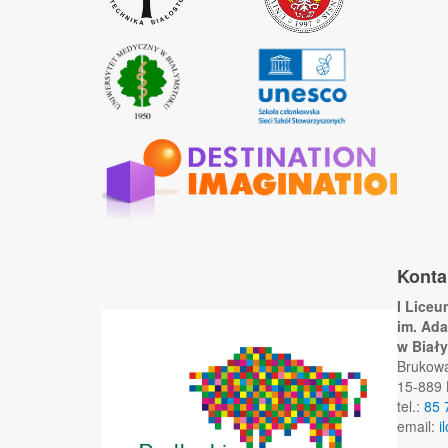
Konta
I Lice
im. Ad
w Biał
Brukow
15-889 
tel.:
85 
email:
i