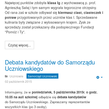
Najwięcej punktów zdobyła
klasa Ig
z wychowawcą p. prof.
Agnieszką Sałaj i tym samym wygrała tegoroczne otrzęsiny.
Od rana zaś w szkole odbywał się
kiermasz ciast, ciasteczek i
potraw
przygotowanych przez uczniów klas I. Sprzedawane
kulinaria były związane z wylosowanym krajem. Zysk ze
sprzedaży został przekazany dla podopiecznego Fundacji
"Pomóż i Ty".
Czytaj więcej...
Debata kandydatów do Samorządu
Uczniowskiego
Uczniowie
Samorząd Uczniowski
Emp
02 październik 2015
Informujemy, że w
poniedziałek, 5 października 2015r. o godz.
10.05 na auli szkolnej
odbędzie się
debata kandydatów
do Samorządu Uczniowskiego. Zapraszamy reprezentantów
wszystkich klas (po 3 osoby).