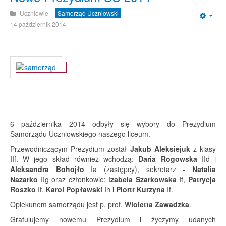
Uczniowie
Samorząd Uczniowski
Emp
14 październik 2014
6 października 2014 odbyły się wybory do Prezydium
Samorządu Uczniowskiego naszego liceum.
Przewodniczącym Prezydium został
Jakub Aleksiejuk
z klasy
IIf. W jego skład również wchodzą:
Daria Rogowska
IId i
Aleksandra Bohojło
Ia (zastępcy), sekretarz -
Natalia
Nazarko
IIg oraz członkowie: I
zabela Szarkowska
If,
Patrycja
Roszko
If,
Karol Popławski
Ih i
Piortr Kurzyna
If.
Opiekunem samorządu jest p. prof.
Wioletta Zawadzka
.
Gratulujemy nowemu Prezydium i życzymy udanych