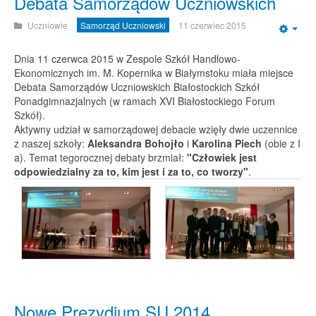
Debata Samorządów Uczniowskich
Uczniowie
Samorząd Uczniowski
11 czerwiec 2015
Emp
Dnia 11 czerwca 2015 w Zespole Szkół Handlowo-
Ekonomicznych im. M. Kopernika w Białymstoku miała miejsce
Debata Samorządów Uczniowskich Białostockich Szkół
Ponadgimnazjalnych (w ramach XVI Białostockiego Forum
Szkół).
Aktywny udział w samorządowej debacie wzięły dwie uczennice
z naszej szkoły:
Aleksandra Bohojło
i
Karolina Piech
(obie z I
a). Temat tegorocznej debaty brzmiał:
"Człowiek jest
odpowiedzialny za to, kim jest i za to, co tworzy"
.
Nowe Prezydium SU 2014