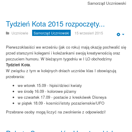
Samorząd Uczniowski
Tydzień Kota 2015 rozpoczęty...
Uczniowie
Samorząd Uczniowski
15 wrzesień 2015
Emp
Pierwszoklasiści we wrześniu (jak co roku) mają okazję pochwalić się
przed starszymi kolegami i koleżankami swoją kreatywnością oraz
poczuciem humoru. W bieżącym tygodniu w I LO obchodzimy
Tydzień Kota
.
W związku z tym w kolejnych dniach uczniów klas I obowiązują
przebrania:
we wtorek 15.09 - hipisi/dzieci kwiaty
we środę 16.09 - kolorowe piżamy
we czwartek 17.09 - postacie z kreskówek Disneya
w piątek 18.09 - kosmici/istoty pozaziemskie/UFO
Przebrane osoby mogą liczyć na zwolnienie z odpowiedzi!