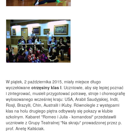
W piątek, 2 października 2015, miały miejsce długo
wyczekiwane
otrzęsiny klas I
. Uczniowie, aby się lepiej poznać
i zintegrować, musieli przygotować potrawę, stroje i choreografię
wylosowanego wcześniej kraju: USA, Arabii Saudyjskiej, Indii,
Rosji, Brazylii, Chin, Australii i iKuby. Równolegle z występami
klas na holu drugiego piętra odbywały się pokazy w klubie
szkolnym. Kabaret "Romeo i Julia - komandosi" przedstawili
uczniowie z Grupy Teatralnej "Na skraju" prowadzonej przez p.
prof. Anetę Kaliściak.